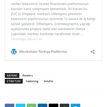
KAYNAK
Reuters
ETIKETLER
Faktoring
VoloFin