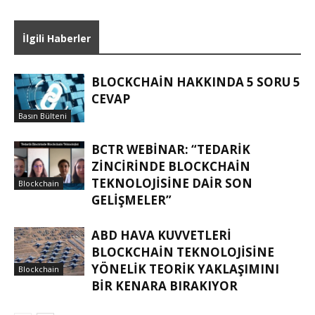
İlgili Haberler
BLOCKCHAIN HAKKINDA 5 SORU 5
CEVAP
Basın Bülteni
BCTR WEBINAR: “TEDARIK
ZINCIRINDE BLOCKCHAIN
TEKNOLOJISINE DAIR SON
Blockchain
GELIŞMELER”
ABD HAVA KUVVETLERI
BLOCKCHAIN TEKNOLOJISINE
YÖNELIK TEORIK YAKLAŞIMINI
Blockchain
BIR KENARA BIRAKIYOR