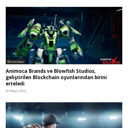
Blockchain
Animoca Brands ve Blowfish Studios,
geliştirilen Blockchain oyunlarından birini
erteledi
20 Mayıs 2022