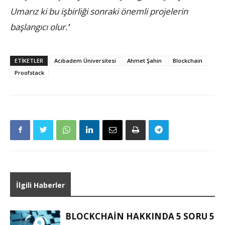
Umarız ki bu işbirliği sonraki önemli projelerin
başlangıcı olur.’
’
ETIKETLER
Acıbadem Üniversitesi
Ahmet Şahin
Blockchain
Proofstack
İlgili Haberler
BLOCKCHAIN HAKKINDA 5 SORU 5