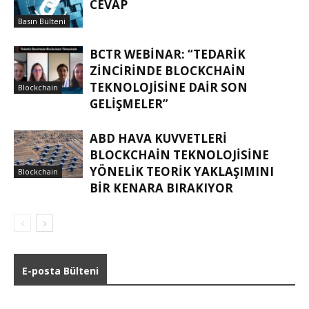
CEVAP
Basın Bülteni
BCTR WEBINAR: “TEDARIK
ZINCIRINDE BLOCKCHAIN
TEKNOLOJISINE DAIR SON
Blockchain
GELIŞMELER”
ABD HAVA KUVVETLERI
BLOCKCHAIN TEKNOLOJISINE
YÖNELIK TEORIK YAKLAŞIMINI
Blockchain
BIR KENARA BIRAKIYOR
E-posta Bülteni