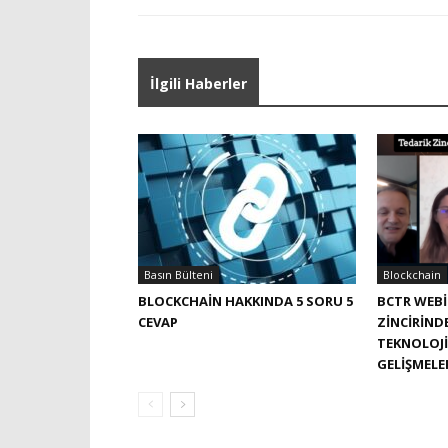
İlgili Haberler
Basın Bülteni
Blockchain
BLOCKCHAIN HAKKINDA 5 SORU 5
BCTR WEBI
CEVAP
ZINCIRIND
TEKNOLOJI
GELIŞMELE