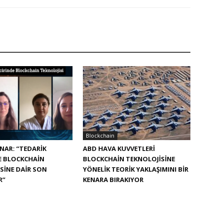
Blockchain
NAR: “TEDARIK
ABD HAVA KUVVETLERI
E BLOCKCHAIN
BLOCKCHAIN TEKNOLOJISINE
SINE DAIR SON
YÖNELIK TEORIK YAKLAŞIMINI BIR
R”
KENARA BIRAKIYOR