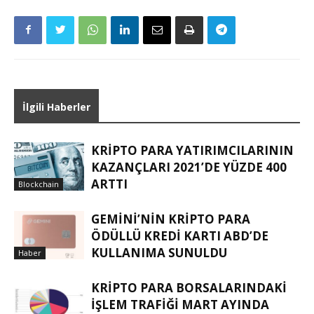
İlgili Haberler
KRIPTO PARA YATIRIMCILARININ
KAZANÇLARI 2021’DE YÜZDE 400
ARTTI
Blockchain
GEMINI’NIN KRIPTO PARA
ÖDÜLLÜ KREDI KARTI ABD’DE
KULLANIMA SUNULDU
Haber
KRIPTO PARA BORSALARINDAKI
IŞLEM TRAFIĞI MART AYINDA