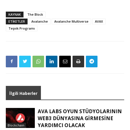
KAYNAK
The Block
ETIKETLER
Avalanche
Avalanche Multiverse
AVAX
Teşvik Programı
İlgili Haberler
AVA LABS OYUN STÜDYOLARININ
WEB3 DÜNYASINA GIRMESINE
YARDIMCI OLACAK
Blockchain