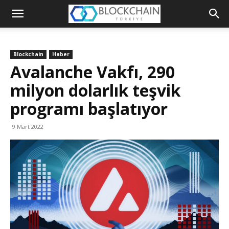
Blockchain
Türkiye
Blockchain
Haber
Platformu
Avalanche Vakfı, 290
milyon dolarlık teşvik
programı başlatıyor
9 Mart 2022