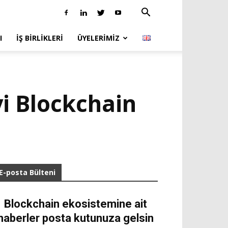
I
İŞ BIRLIKLERI
ÜYELERIMIZ
yi Blockchain
E-posta Bülteni
Blockchain ekosistemine ait
haberler posta kutunuza gelsin