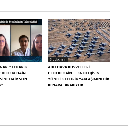
Blockchain
NAR: “TEDARIK
ABD HAVA KUVVETLERI
E BLOCKCHAIN
BLOCKCHAIN TEKNOLOJISINE
SINE DAIR SON
YÖNELIK TEORIK YAKLAŞIMINI BIR
R”
KENARA BIRAKIYOR