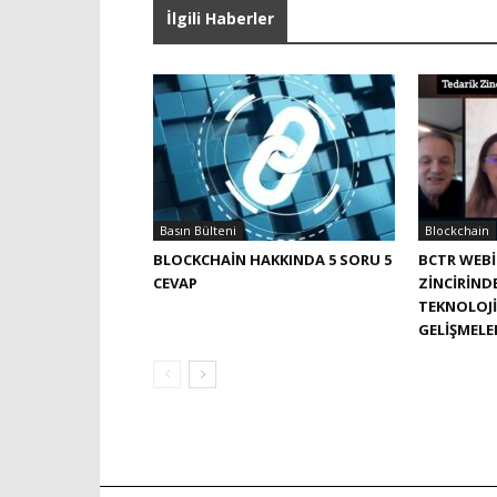
İlgili Haberler
Basın Bülteni
Blockchain
BLOCKCHAIN HAKKINDA 5 SORU 5
BCTR WEBI
CEVAP
ZINCIRIND
TEKNOLOJI
GELIŞMELE