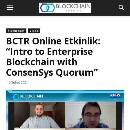
Blockchain
Türkiye
Blockchain
Video
Platformu
BCTR Online Etkinlik:
“Intro to Enterprise
Blockchain with
ConsenSys Quorum”
16 Şubat 2021