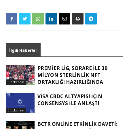
İlgili Haberler
PREMIER LIG, SORARE ILE 30
MILYON STERLINLIK NFT
ORTAKLIĞI HAZIRLIĞINDA
Blockchain
VISA CBDC ALTYAPISI IÇIN
CONSENSYS ILE ANLAŞTI
Blockchain
BCTR ONLINE ETKINLIK DAVETI: