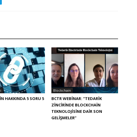
i
Blockchain
N HAKKINDA 5 SORU 5
BCTR WEBINAR: “TEDARIK
ZINCIRINDE BLOCKCHAIN
TEKNOLOJISINE DAIR SON
GELIŞMELER”