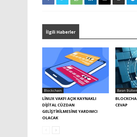
İlgili Haberler
Blockchain
Basın Bülten
LINUX VAKFI AÇIK KAYNAKLI
BLOCKCHAI
DIJITAL CÜZDAN
CEVAP
GELIŞTIRILMESINE YARDIMCI
OLACAK