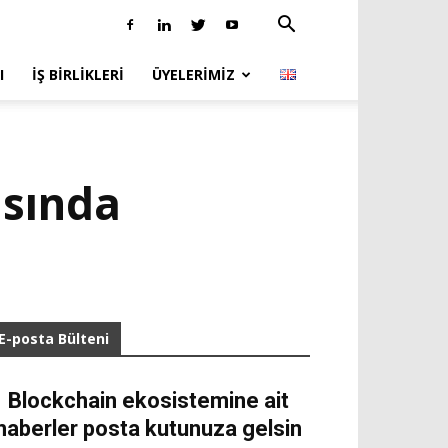
I
İŞ BIRLIKLERI
ÜYELERIMIZ
asında
E-posta Bülteni
Blockchain ekosistemine ait
haberler posta kutunuza gelsin