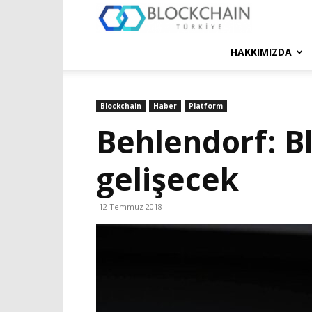
Blockchain
Türkiye
HAKKIMIZDA
Platformu
Blockchain
Haber
Platform
Behlendorf: B
gelişecek
12 Temmuz 2018