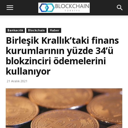
Blockchain
Türkiye
Bankacılık
Blockchain
Haber
Platformu
Birleşik Krallık’taki finans
kurumlarının yüzde 34’ü
blokzinciri ödemelerini
kullanıyor
21 Aralık 2021