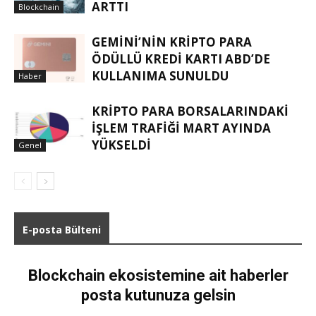
ARTTI
Blockchain
GEMINI’NIN KRIPTO PARA
ÖDÜLLÜ KREDI KARTI ABD’DE
KULLANIMA SUNULDU
Haber
KRIPTO PARA BORSALARINDAKI
IŞLEM TRAFIĞI MART AYINDA
YÜKSELDI
Genel
E-posta Bülteni
Blockchain ekosistemine ait haberler
posta kutunuza gelsin