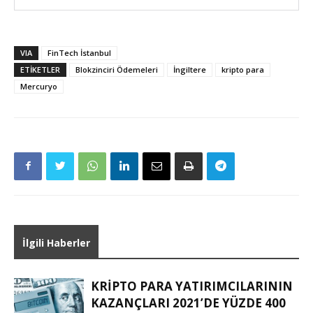
VIA
FinTech İstanbul
ETIKETLER
Blokzinciri Ödemeleri
İngiltere
kripto para
Mercuryo
İlgili Haberler
KRIPTO PARA YATIRIMCILARININ
KAZANÇLARI 2021’DE YÜZDE 400