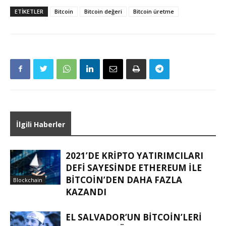
ETIKETLER
Bitcoin
Bitcoin değeri
Bitcoin üretme
İlgili Haberler
2021’DE KRIPTO YATIRIMCILARI
DEFI SAYESINDE ETHEREUM ILE
BITCOIN’DEN DAHA FAZLA
Blockchain
KAZANDI
EL SALVADOR’UN BITCOIN’LERI