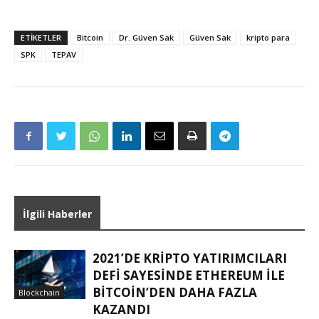
ETIKETLER
Bitcoin
Dr. Güven Sak
Güven Sak
kripto para
SPK
TEPAV
İlgili Haberler
2021’DE KRIPTO YATIRIMCILARI
DEFI SAYESINDE ETHEREUM ILE
BITCOIN’DEN DAHA FAZLA
Blockchain
KAZANDI