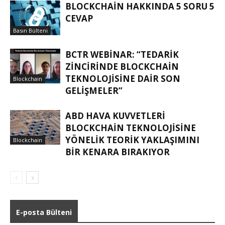
BLOCKCHAIN HAKKINDA 5 SORU 5
CEVAP
Basın Bülteni
BCTR WEBINAR: “TEDARIK
ZINCIRINDE BLOCKCHAIN
TEKNOLOJISINE DAIR SON
Blockchain
GELIŞMELER”
ABD HAVA KUVVETLERI
BLOCKCHAIN TEKNOLOJISINE
YÖNELIK TEORIK YAKLAŞIMINI
Blockchain
BIR KENARA BIRAKIYOR
E-posta Bülteni