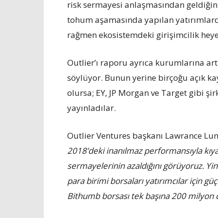
risk sermayesi anlaşmasından geldiğin
tohum aşamasında yapılan yatırımlar
rağmen ekosistemdeki girişimcilik hey
Outlier’ı raporu ayrıca kurumlarına a
söylüyor. Bunun yerine birçoğu açık kay
olursa; EY, JP Morgan ve Target gibi şir
yayınladılar.
Outlier Ventures başkanı Lawrance Lund
2018’deki inanılmaz performansıyla kıya
sermayelerinin azaldığını görüyoruz. Yine
para birimi borsaları yatırımcılar için g
Bithumb borsası tek başına 200 milyon d