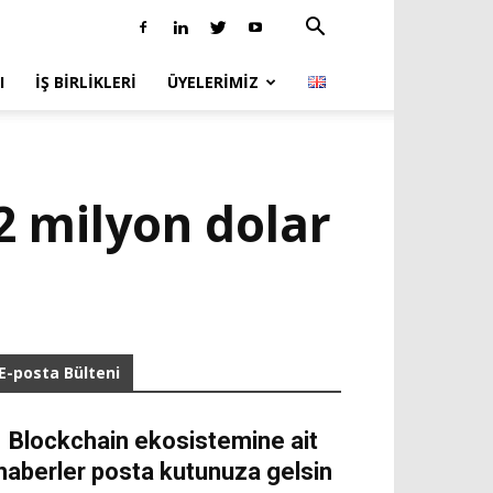
I
İŞ BIRLIKLERI
ÜYELERIMIZ
22 milyon dolar
E-posta Bülteni
Blockchain ekosistemine ait
haberler posta kutunuza gelsin