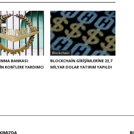
Blockchain
INMA BANKASI:
BLOCKCHAIN GIRIŞIMLERINE 23,7
N KOBİ’LERE YARDIMCI
MILYAR DOLAR YATIRIM YAPILDI
KIMIZDA
B