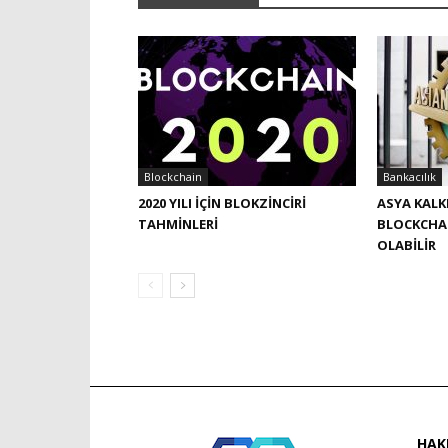
Blockchain
Bankacılık
2020 YILI IÇIN BLOKZINCIRI
ASYA KALK
TAHMINLERI
BLOCKCHAI
OLABILIR
HAK