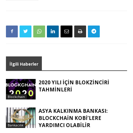
İlgili Haberler
2020 YILI IÇIN BLOKZINCIRI
TAHMINLERI
Blockchain
ASYA KALKINMA BANKASI:
BLOCKCHAIN KOBİ’LERE
YARDIMCI OLABILIR
Bankacılık