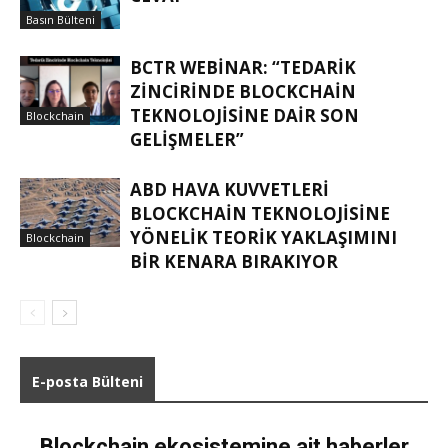
Basın Bülteni
BCTR WEBINAR: “TEDARIK
ZINCIRINDE BLOCKCHAIN
TEKNOLOJISINE DAIR SON
Blockchain
GELIŞMELER”
ABD HAVA KUVVETLERI
BLOCKCHAIN TEKNOLOJISINE
YÖNELIK TEORIK YAKLAŞIMINI
Blockchain
BIR KENARA BIRAKIYOR
E-posta Bülteni
Blockchain ekosistemine ait haberler