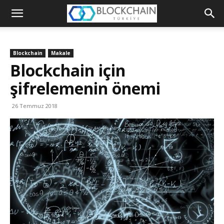
Blockchain
Türkiye
Blockchain
Makale
Platformu
Blockchain için
şifrelemenin önemi
26 Temmuz 2018