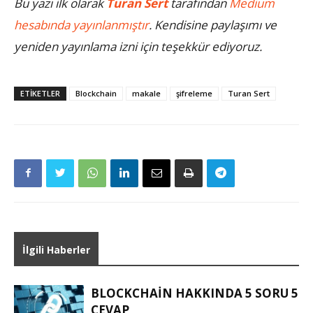
Bu yazı ilk olarak
Turan Sert
tarafından
Medium
hesabında
yayınlanmıştır
. Kendisine paylaşımı ve
yeniden yayınlama izni için teşekkür ediyoruz.
ETIKETLER
Blockchain
makale
şifreleme
Turan Sert
İlgili Haberler
BLOCKCHAIN HAKKINDA 5 SORU 5
CEVAP