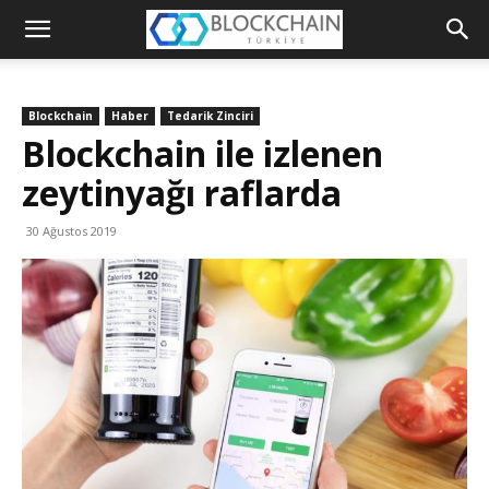
Blockchain
Türkiye
Blockchain
Haber
Tedarik Zinciri
Platformu
Blockchain ile izlenen
zeytinyağı raflarda
30 Ağustos 2019