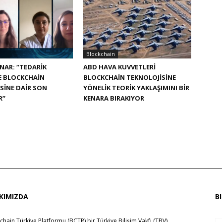
Blockchain
NAR: “TEDARIK
ABD HAVA KUVVETLERI
E BLOCKCHAIN
BLOCKCHAIN TEKNOLOJISINE
SINE DAIR SON
YÖNELIK TEORIK YAKLAŞIMINI BIR
R”
KENARA BIRAKIYOR
KIMIZDA
B
chain Türkiye Platformu (BCTR) bir
Türkiye Bilişim Vakfı (TBV)