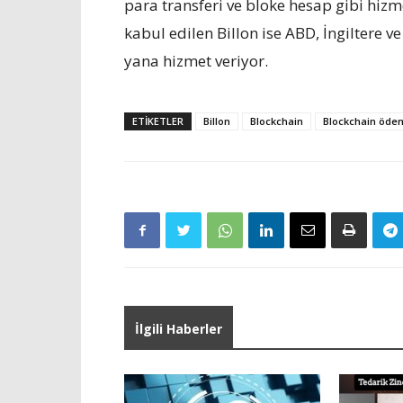
para transferi ve bloke hesap gibi hi
kabul edilen Billon ise ABD, İngiltere v
yana hizmet veriyor.
ETIKETLER
Billon
Blockchain
Blockchain öde
İlgili Haberler