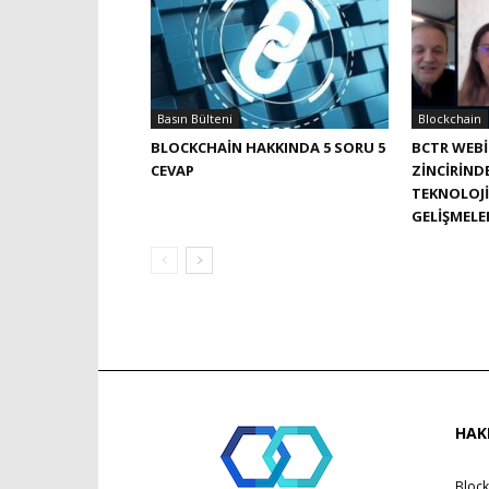
Basın Bülteni
Blockchain
BLOCKCHAIN HAKKINDA 5 SORU 5
BCTR WEBI
CEVAP
ZINCIRIND
TEKNOLOJI
GELIŞMELE
HAK
Block