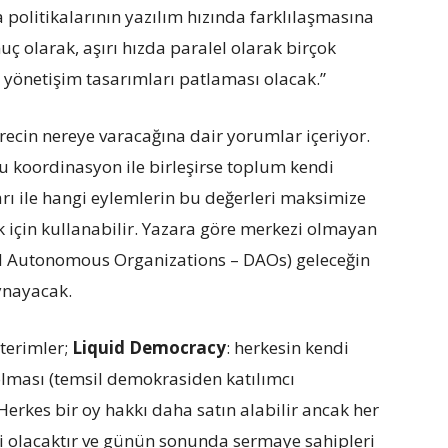
 politikalarının yazılım hızında farklılaşmasına
uç olarak, aşırı hızda paralel olarak birçok
yönetişim tasarımları patlaması olacak.”
ecin nereye varacağına dair yorumlar içeriyor.
 koordinasyon ile birleşirse toplum kendi
arı ile hangi eylemlerin bu değerleri maksimize
k için kullanabilir. Yazara göre merkezi olmayan
d Autonomous Organizations – DAOs) geleceğin
ynayacak.
 terimler;
Liquid Democracy
: herkesin kendi
olması (temsil demokrasiden katılımcı
 Herkes bir oy hakkı daha satın alabilir ancak her
tli olacaktır ve günün sonunda sermaye sahipleri