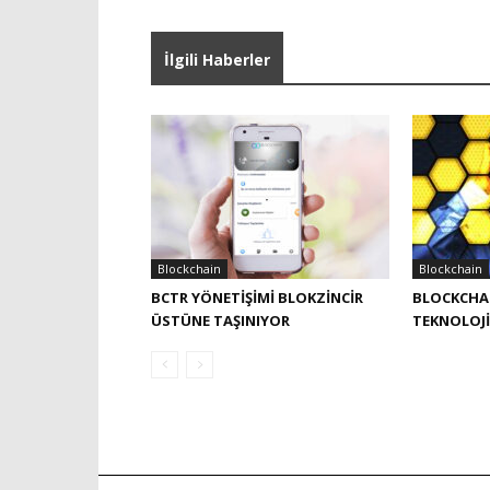
İlgili Haberler
Blockchain
Blockchain
BCTR YÖNETIŞIMI BLOKZINCIR
BLOCKCHAI
ÜSTÜNE TAŞINIYOR
TEKNOLOJI