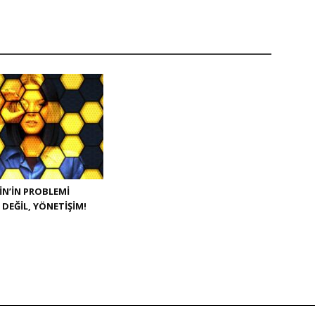
N’IN PROBLEMI
 DEĞIL, YÖNETIŞIM!