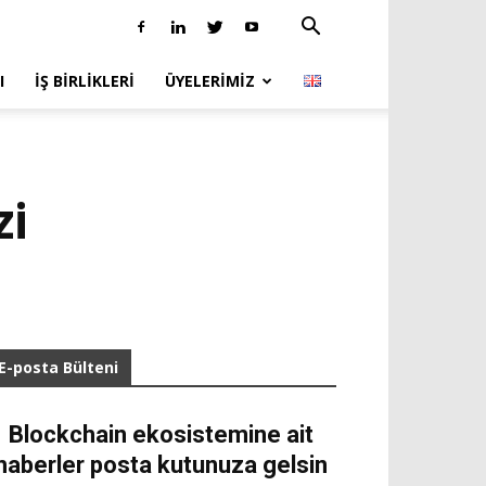
I
İŞ BIRLIKLERI
ÜYELERIMIZ
zi
E-posta Bülteni
Blockchain ekosistemine ait
haberler posta kutunuza gelsin