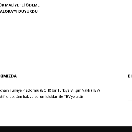
ÜK MALIYETLI ÖDEME
ALORA’YI DUYURDU
KIMIZDA
B
chain Türkiye Platformu (BCTR) bir
Türkiye Bilişim Vakfı (TBV)
yatifi olup, tüm hak ve sorumlulukları ile
TBV
’ye aittir.