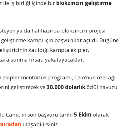
ile iş birliği içinde bir
blokzinciri geliştirme
isteyen ya da halihazırda blokzinciri projesi
 geliştirme kampı için başvurular açıldı. Bugüne
liştiricinin katıldığı kampta ekipler,
pazara sunma fırsatı yakalayacaklar.
 ekipler mentorluk programı, Celo’nun özel ağı
rini geliştirecek ve
30.000 dolarlık
ödül havuzu
elo Camp’in son başvuru tarihi
5 Ekim
olarak
buradan
ulaşabilirsiniz.