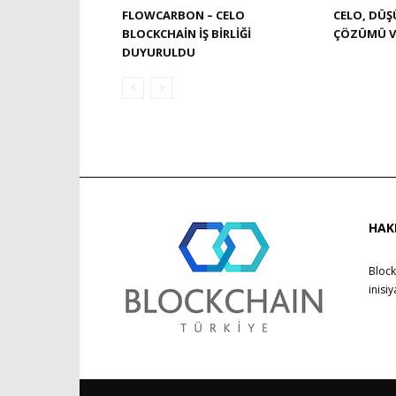
FLOWCARBON – CELO
CELO, DÜŞ
BLOCKCHAIN IŞ BIRLIĞI
ÇÖZÜMÜ V
DUYURULDU
HAK
Block
inisi