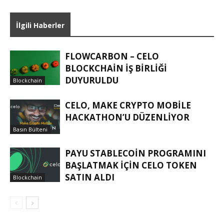
İlgili Haberler
FLOWCARBON – CELO
BLOCKCHAIN IŞ BIRLIĞI
DUYURULDU
Blockchain
CELO, MAKE CRYPTO MOBILE
HACKATHON’U DÜZENLIYOR
Basın Bülteni
PAYU STABLECOIN PROGRAMINI
BAŞLATMAK IÇIN CELO TOKEN
SATIN ALDI
Blockchain