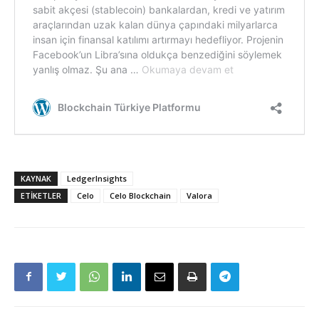
KAYNAK
LedgerInsights
ETIKETLER
Celo
Celo Blockchain
Valora