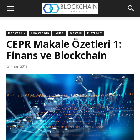
Blockchain
Türkiye
Bankacılık
Blockchain
Genel
Makale
Platform
Platformu
CEPR Makale Özetleri 1:
Finans ve Blockchain
3 Nisan 2019