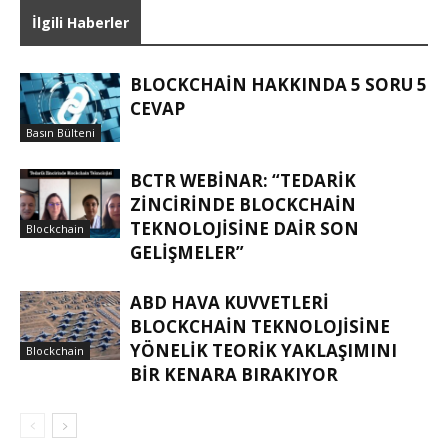
İlgili Haberler
BLOCKCHAIN HAKKINDA 5 SORU 5
CEVAP
Basın Bülteni
BCTR WEBINAR: “TEDARIK
ZINCIRINDE BLOCKCHAIN
TEKNOLOJISINE DAIR SON
Blockchain
GELIŞMELER”
ABD HAVA KUVVETLERI
BLOCKCHAIN TEKNOLOJISINE
YÖNELIK TEORIK YAKLAŞIMINI
Blockchain
BIR KENARA BIRAKIYOR