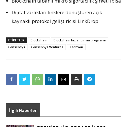
Blockchain tabanlı mikro sigortacılık şirketi Ibisa
Dijital varlıkları linklere dönüştüren açık
kaynaklı protokol geliştiricisi LinkDrop
ETIKETLER
Blockchain
Blockchain hızlandırma programı
Consensys
ConsenSys Ventures
Tachyon
İlgili Haberler