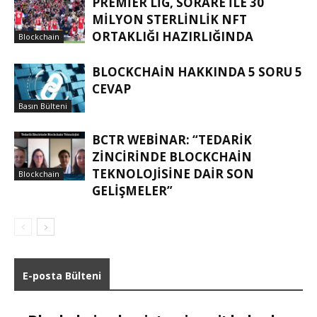
PREMIER LIG, SORARE ILE 30
MILYON STERLINLIK NFT
ORTAKLIĞI HAZIRLIĞINDA
Blockchain
BLOCKCHAIN HAKKINDA 5 SORU 5
CEVAP
Basın Bülteni
BCTR WEBINAR: “TEDARIK
ZINCIRINDE BLOCKCHAIN
TEKNOLOJISINE DAIR SON
Blockchain
GELIŞMELER”
E-posta Bülteni