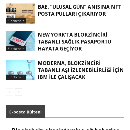
BAE, “ULUSAL GÜN” ANISINA NFT
POSTA PULLARI ÇIKARIYOR
Blockchain
NEW YORK’TA BLOKZINCIRI
TABANLI SAĞLIK PASAPORTU
HAYATA GEÇIYOR
Blockchain
MODERNA, BLOKZINCIRI
TABANLI AŞI IZLENEBILIRLIĞI IÇIN
IBM ILE ÇALIŞACAK
Blockchain
E-posta Bülteni