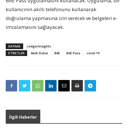
BAE Pass uygulamasını kullanacak. Uygulama, bir
kullanıcının akıllı telefonunu kullanarak
doğrulama yapmasına izin verecek ve belgeleri e-
imzalamasını sağlayacak.
KAYNAK
LedgerInsights
ETIKETLER
Akıllı Dubai
BAE
BAE Pass
covid-19
İlgili Haberler