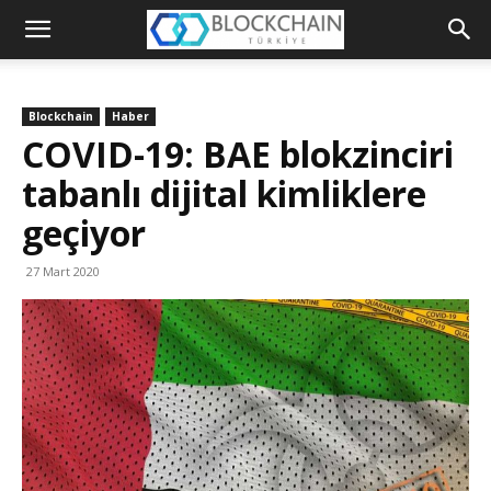
Blockchain
Türkiye
Blockchain
Haber
Platformu
COVID-19: BAE blokzinciri
tabanlı dijital kimliklere
geçiyor
27 Mart 2020