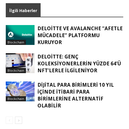
İlgili Haberler
DELOITTE VE AVALANCHE “AFETLE
MÜCADELE” PLATFORMU
KURUYOR
Blockchain
DELOITTE: GENÇ
KOLEKSIYONERLERIN YÜZDE 64’Ü
NFT’LERLE ILGILENIYOR
Blockchain
DIJITAL PARA BIRIMLERI 10 YIL
IÇINDE ITIBARI PARA
BIRIMLERINE ALTERNATIF
Blockchain
OLABILIR