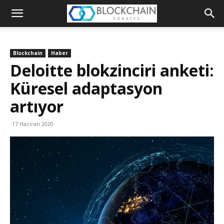
Blockchain
Türkiye
Blockchain
Haber
Platformu
Deloitte blokzinciri anketi:
Küresel adaptasyon
artıyor
17 Haziran 2020