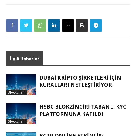
İlgili Haberler
DUBAI KRIPTO ŞIRKETLERI IÇIN
KURALLARI NETLEŞTIRIYOR
Blockchain
HSBC BLOKZINCIRI TABANLI KYC
PLATFORMUNA KATILDI
Blockchain
BCTR ONLINE ETKINLIK: