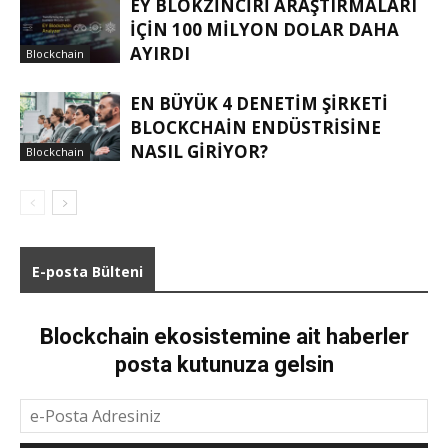
EY BLOKZINCIRI ARAŞTIRMALARI
IÇIN 100 MILYON DOLAR DAHA
AYIRDI
Blockchain
EN BÜYÜK 4 DENETIM ŞIRKETI
BLOCKCHAIN ENDÜSTRISINE
NASIL GIRIYOR?
Blockchain
E-posta Bülteni
Blockchain ekosistemine ait haberler
posta kutunuza gelsin