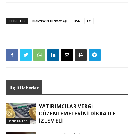
ETIKETLER
Blokzinciri Hizmet Ağı
BSN
EY
İlgili Haberler
YATIRIMCILAR VERGI
DÜZENLEMELERINI DIKKATLE
IZLEMELI
Basın Bülteni