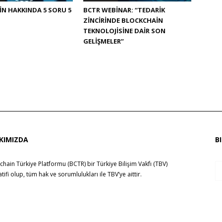
N HAKKINDA 5 SORU 5
BCTR WEBINAR: “TEDARIK
ZINCIRINDE BLOCKCHAIN
TEKNOLOJISINE DAIR SON
GELIŞMELER”
KIMIZDA
B
chain Türkiye Platformu (BCTR) bir
Türkiye Bilişim Vakfı (TBV)
yatifi olup, tüm hak ve sorumlulukları ile
TBV
’ye aittir.