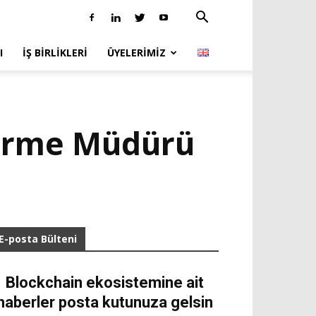
I
İŞ BIRLIKLERI
ÜYELERIMIZ
ştirme Müdürü
E-posta Bülteni
Blockchain ekosistemine ait
haberler posta kutunuza gelsin