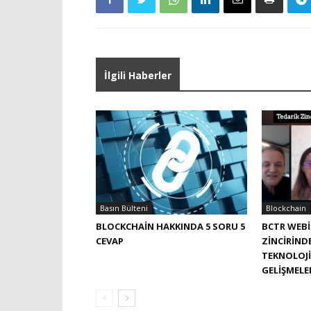
İlgili Haberler
Basın Bülteni
Blockchain
BLOCKCHAIN HAKKINDA 5 SORU 5
BCTR WEBI
CEVAP
ZINCIRIND
TEKNOLOJI
GELIŞMELE