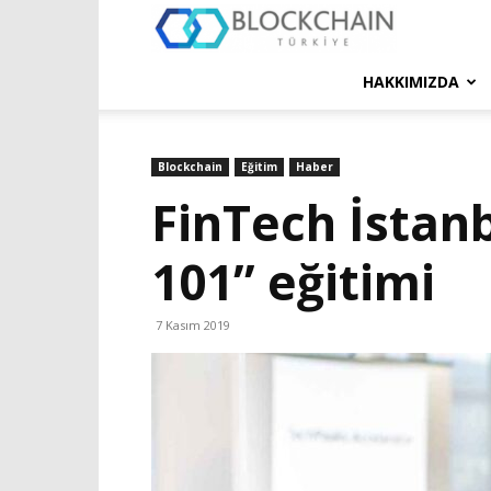
Blockchain
Türkiye
HAKKIMIZDA
Platformu
Blockchain
Eğitim
Haber
FinTech İstan
101” eğitimi
7 Kasım 2019