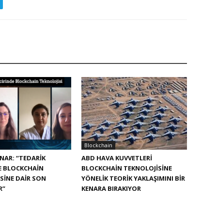
Blockchain
NAR: “TEDARIK
ABD HAVA KUVVETLERI
E BLOCKCHAIN
BLOCKCHAIN TEKNOLOJISINE
SINE DAIR SON
YÖNELIK TEORIK YAKLAŞIMINI BIR
R”
KENARA BIRAKIYOR