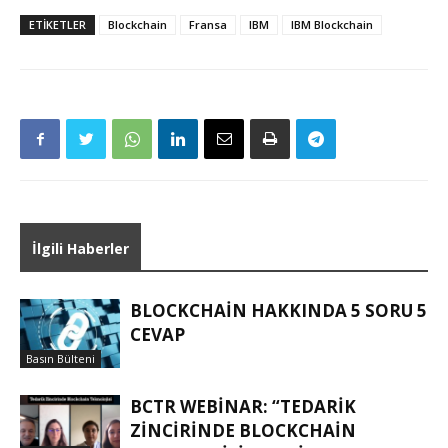
ETIKETLER
Blockchain
Fransa
IBM
IBM Blockchain
İlgili Haberler
BLOCKCHAIN HAKKINDA 5 SORU 5
CEVAP
Basın Bülteni
BCTR WEBINAR: “TEDARIK
ZINCIRINDE BLOCKCHAIN