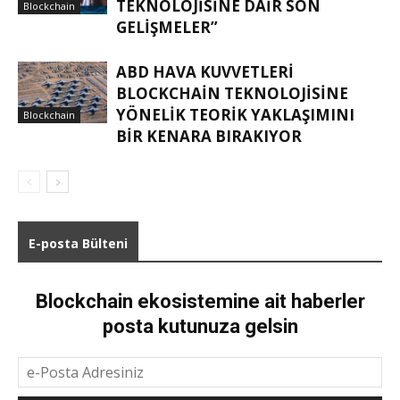
TEKNOLOJISINE DAIR SON
Blockchain
GELIŞMELER”
ABD HAVA KUVVETLERI
BLOCKCHAIN TEKNOLOJISINE
YÖNELIK TEORIK YAKLAŞIMINI
Blockchain
BIR KENARA BIRAKIYOR
E-posta Bülteni
Blockchain ekosistemine ait haberler
posta kutunuza gelsin