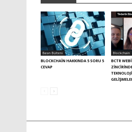
Basın Bülteni
Blockchain
BLOCKCHAIN HAKKINDA 5 SORU 5
BCTR WEBI
CEVAP
ZINCIRIND
TEKNOLOJI
GELIŞMELE