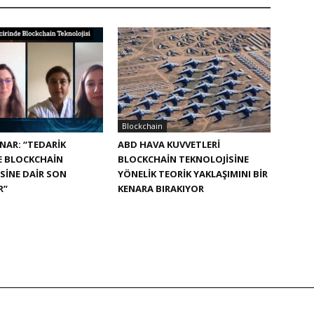
Blockchain
NAR: “TEDARIK
ABD HAVA KUVVETLERI
E BLOCKCHAIN
BLOCKCHAIN TEKNOLOJISINE
SINE DAIR SON
YÖNELIK TEORIK YAKLAŞIMINI BIR
R”
KENARA BIRAKIYOR