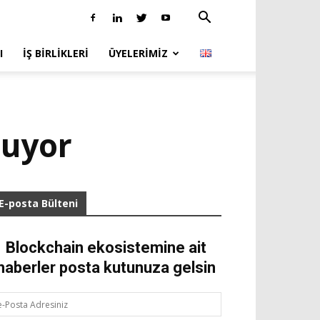
I
İŞ BIRLIKLERI
ÜYELERIMIZ
luyor
E-posta Bülteni
Blockchain ekosistemine ait
haberler posta kutunuza gelsin