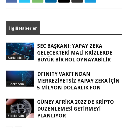
İlgili Haberler
SEC BAŞKANI: YAPAY ZEKA
GELECEKTEKI MALI KRIZLERDE
Bankacılık
BÜYÜK BIR ROL OYNAYABILIR
DFINITY VAKFI’NDAN
MERKEZIYETSIZ YAPAY ZEKA IÇIN
Blockchain
5 MILYON DOLARLIK FON
GÜNEY AFRIKA 2022’DE KRIPTO
DÜZENLEMESI GETIRMEYI
PLANLIYOR
Blockchain