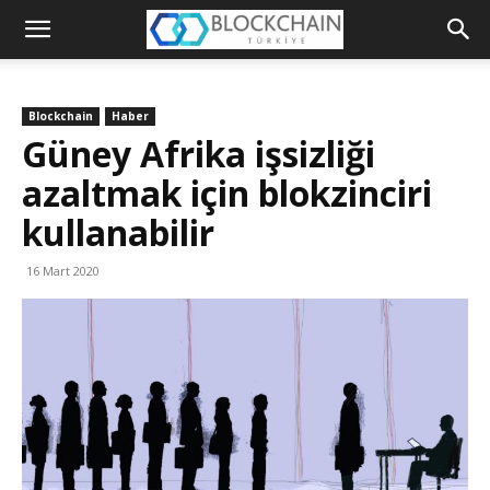
Blockchain
Türkiye
Blockchain
Haber
Platformu
Güney Afrika işsizliği
azaltmak için blokzinciri
kullanabilir
16 Mart 2020