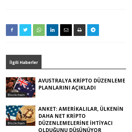
İlgili Haberler
AVUSTRALYA KRIPTO DÜZENLEME
PLANLARINI AÇIKLADI
Blockchain
ANKET: AMERIKALILAR, ÜLKENIN
DAHA NET KRIPTO
DÜZENLEMELERINE IHTIYACI
Blockchain
OLDUĞUNU DÜŞÜNÜYOR