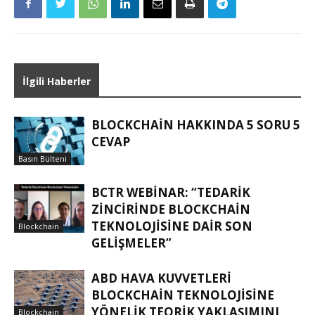
İlgili Haberler
BLOCKCHAIN HAKKINDA 5 SORU 5
CEVAP
Basın Bülteni
BCTR WEBINAR: “TEDARIK
ZINCIRINDE BLOCKCHAIN
TEKNOLOJISINE DAIR SON
Blockchain
GELIŞMELER”
ABD HAVA KUVVETLERI
BLOCKCHAIN TEKNOLOJISINE
YÖNELIK TEORIK YAKLAŞIMINI
Blockchain