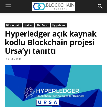
Blockchain
Türkiye
Blockchain
Haber
Platform
Uygulama
Platformu
Hyperledger açık kaynak
kodlu Blockchain projesi
Ursa’yı tanıttı
8 Aralık 2018