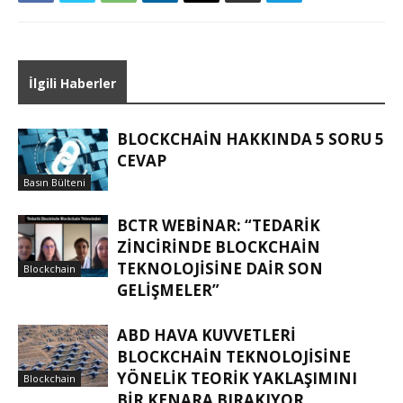
İlgili Haberler
BLOCKCHAIN HAKKINDA 5 SORU 5
CEVAP
Basın Bülteni
BCTR WEBINAR: “TEDARIK
ZINCIRINDE BLOCKCHAIN
TEKNOLOJISINE DAIR SON
Blockchain
GELIŞMELER”
ABD HAVA KUVVETLERI
BLOCKCHAIN TEKNOLOJISINE
YÖNELIK TEORIK YAKLAŞIMINI
Blockchain
BIR KENARA BIRAKIYOR