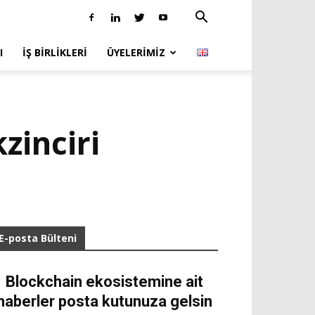
I
İŞ BIRLIKLERI
ÜYELERIMIZ
kzinciri
E-posta Bülteni
Blockchain ekosistemine ait
haberler posta kutunuza gelsin