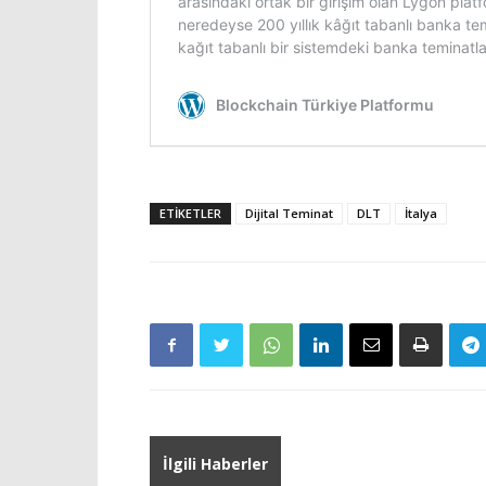
ETIKETLER
Dijital Teminat
DLT
İtalya
İlgili Haberler