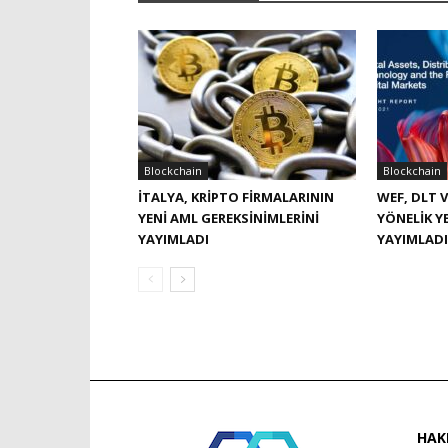
Blockchain
Blockchain
İTALYA, KRIPTO FIRMALARININ
WEF, DLT V
YENI AML GEREKSINIMLERINI
YÖNELIK Y
YAYIMLADI
YAYIMLADI
HAK