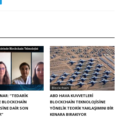
Blockchain
NAR: “TEDARIK
ABD HAVA KUVVETLERI
E BLOCKCHAIN
BLOCKCHAIN TEKNOLOJISINE
SINE DAIR SON
YÖNELIK TEORIK YAKLAŞIMINI BIR
R”
KENARA BIRAKIYOR