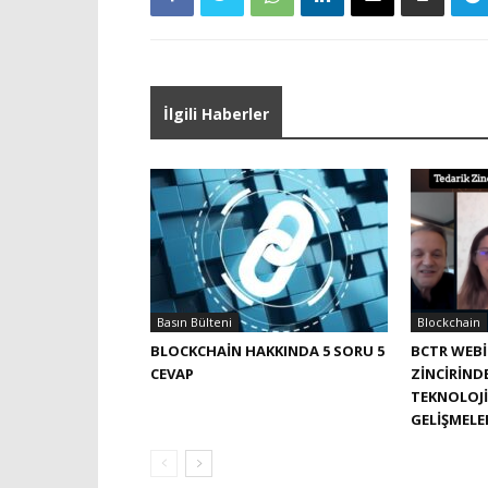
İlgili Haberler
Basın Bülteni
Blockchain
BLOCKCHAIN HAKKINDA 5 SORU 5
BCTR WEBI
CEVAP
ZINCIRIND
TEKNOLOJI
GELIŞMELE