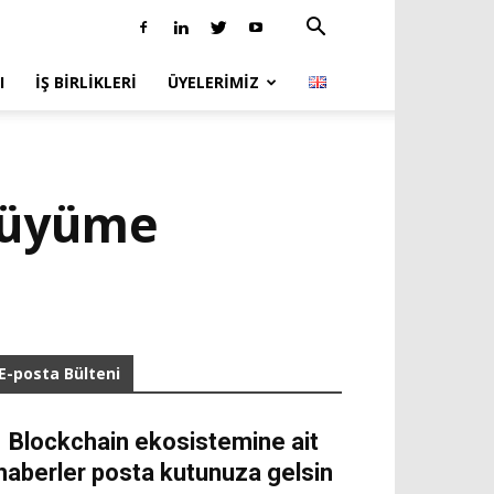
I
İŞ BIRLIKLERI
ÜYELERIMIZ
 büyüme
E-posta Bülteni
Blockchain ekosistemine ait
haberler posta kutunuza gelsin