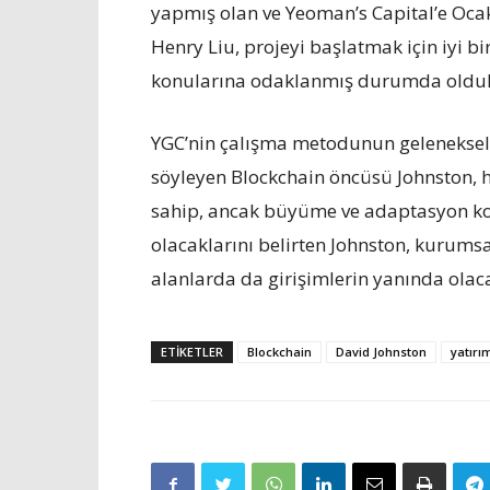
yapmış olan ve Yeoman’s Capital’e Oca
Henry Liu, projeyi başlatmak için iyi
konularına odaklanmış durumda oldukl
YGC’nin çalışma metodunun geleneksel
söyleyen Blockchain öncüsü Johnston, 
sahip, ancak büyüme ve adaptasyon kon
olacaklarını belirten Johnston, kurums
alanlarda da girişimlerin yanında olacak
ETIKETLER
Blockchain
David Johnston
yatırı