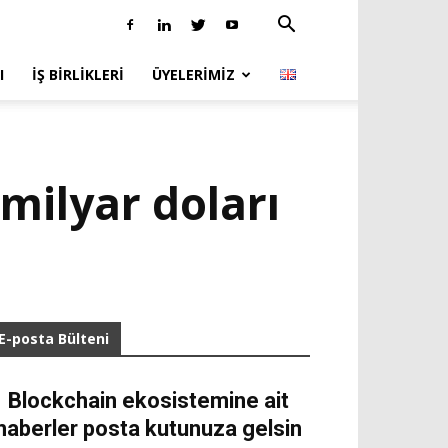
I
İŞ BIRLIKLERI
ÜYELERIMIZ
milyar doları
E-posta Bülteni
Blockchain ekosistemine ait
haberler posta kutunuza gelsin