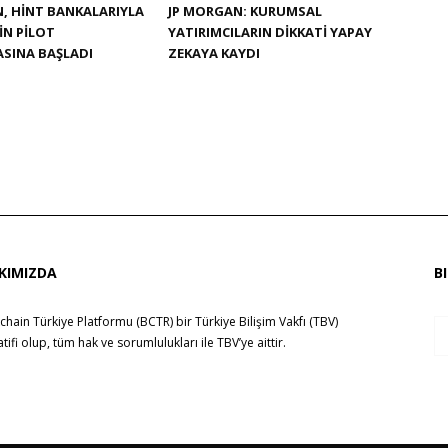
, HINT BANKALARIYLA
JP MORGAN: KURUMSAL
N PILOT
YATIRIMCILARIN DIKKATI YAPAY
SINA BAŞLADI
ZEKAYA KAYDI
KIMIZDA
B
chain Türkiye Platformu (BCTR) bir
Türkiye Bilişim Vakfı (TBV)
yatifi olup, tüm hak ve sorumlulukları ile
TBV
’ye aittir.