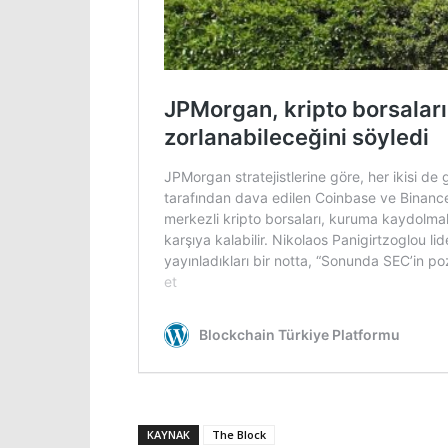
KAYNAK
The Block