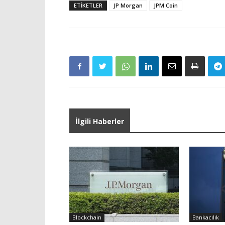
ETIKETLER
JP Morgan
JPM Coin
İlgili Haberler
Blockchain
Bankacılık