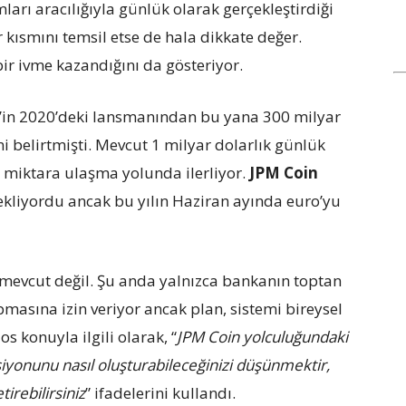
arı aracılığıyla günlük olarak gerçekleştirdiği
kısmını temsil etse de hala dikkate değer.
ir ivme kazandığını da gösteriyor.
n’in 2020’deki lansmanından bu yana 300 milyar
ni belirtmişti. Mevcut 1 milyar dolarlık günlük
 miktara ulaşma yolunda ilerliyor.
JPM Coin
ekliyordu ancak bu yılın Haziran ayında euro’yu
 mevcut değil. Şu anda yalnızca bankanın toptan
masına izin veriyor ancak plan, sistemi bireysel
s konuyla ilgili olarak, “
JPM Coin yolculuğundaki
siyonunu nasıl oluşturabileceğinizi düşünmektir,
tirebilirsiniz
” ifadelerini kullandı.