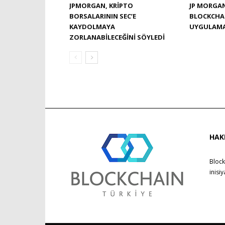
JPMORGAN, KRIPTO
JP MORGAN
BORSALARININ SEC’E
BLOCKCHAI
KAYDOLMAYA
UYGULAMA
ZORLANABILECEĞINI SÖYLEDI
HAK
Block
inisi