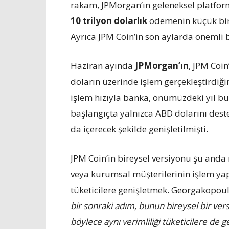
rakam, JPMorgan’ın geleneksel platforml
10 trilyon dolarlık
ödemenin küçük bir 
Ayrıca JPM Coin’in son aylarda önemli b
Haziran ayında
JPMorgan’ın
, JPM Coi
doların üzerinde işlem gerçekleştirdiği
işlem hızıyla banka, önümüzdeki yıl bu
başlangıçta yalnızca ABD dolarını dest
da içerecek şekilde genişletilmişti.
JPM Coin’in bireysel versiyonu şu anda
veya kurumsal müşterilerinin işlem yap
tüketicilere genişletmek. Georgakopoulo
bir sonraki adım, bunun bireysel bir ver
böylece aynı verimliliği tüketicilere de ge