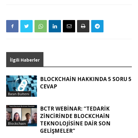
İlgili Haberler
BLOCKCHAIN HAKKINDA 5 SORU 5
CEVAP
Basın Bülteni
BCTR WEBINAR: “TEDARIK
ZINCIRINDE BLOCKCHAIN
TEKNOLOJISINE DAIR SON
Blockchain
GELIŞMELER”