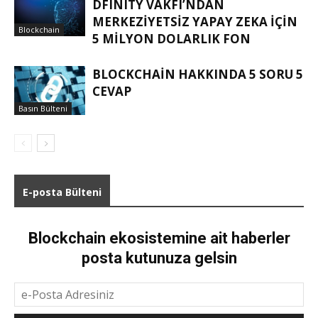
DFINITY VAKFI’NDAN
MERKEZIYETSIZ YAPAY ZEKA IÇIN
Blockchain
5 MILYON DOLARLIK FON
BLOCKCHAIN HAKKINDA 5 SORU 5
CEVAP
Basın Bülteni
E-posta Bülteni
Blockchain ekosistemine ait haberler
posta kutunuza gelsin