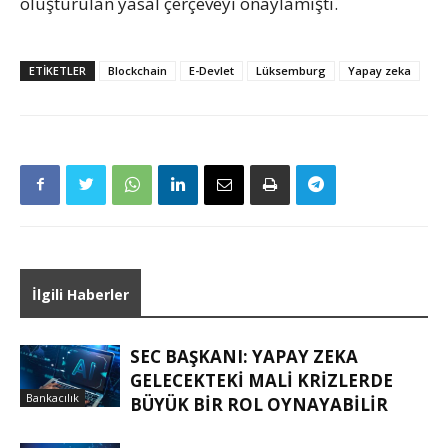
oluşturulan yasal çerçeveyi onaylamıştı.
ETIKETLER
Blockchain
E-Devlet
Lüksemburg
Yapay zeka
İlgili Haberler
SEC BAŞKANI: YAPAY ZEKA
GELECEKTEKI MALI KRIZLERDE
Bankacılık
BÜYÜK BIR ROL OYNAYABILIR