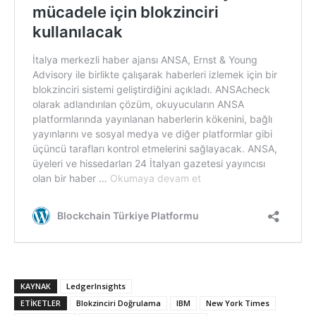
KAYNAK
LedgerInsights
ETIKETLER
Blokzinciri Doğrulama
IBM
New York Times