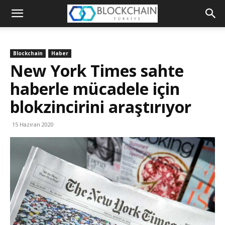
Blockchain
Türkiye
Blockchain
Haber
Platformu
New York Times sahte
haberle mücadele için
blokzincirini araştırıyor
15 Haziran 2020