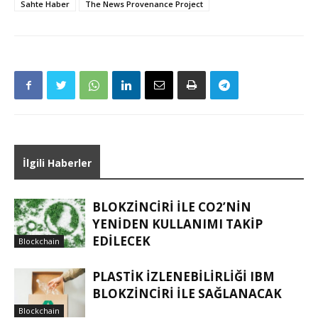
Sahte Haber
The News Provenance Project
İlgili Haberler
BLOKZINCIRI ILE CO2’NIN
YENIDEN KULLANIMI TAKIP
EDILECEK
Blockchain
PLASTIK IZLENEBILIRLIĞI IBM
BLOKZINCIRI ILE SAĞLANACAK
Blockchain