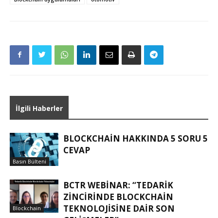
İlgili Haberler
BLOCKCHAIN HAKKINDA 5 SORU 5
CEVAP
Basın Bülteni
BCTR WEBINAR: “TEDARIK
ZINCIRINDE BLOCKCHAIN
TEKNOLOJISINE DAIR SON
Blockchain