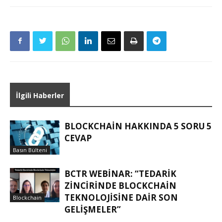
İlgili Haberler
BLOCKCHAIN HAKKINDA 5 SORU 5
CEVAP
Basın Bülteni
BCTR WEBINAR: “TEDARIK
ZINCIRINDE BLOCKCHAIN
TEKNOLOJISINE DAIR SON
Blockchain
GELIŞMELER”