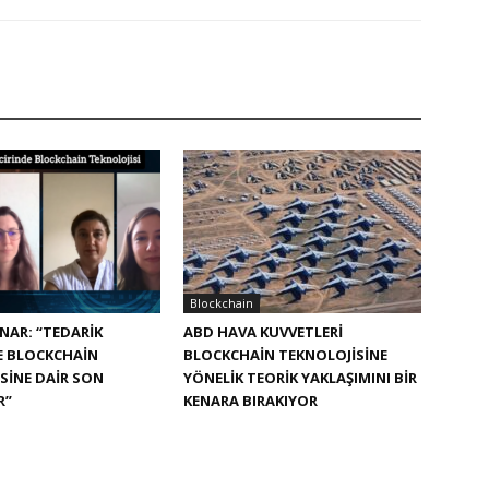
Blockchain
NAR: “TEDARIK
ABD HAVA KUVVETLERI
E BLOCKCHAIN
BLOCKCHAIN TEKNOLOJISINE
SINE DAIR SON
YÖNELIK TEORIK YAKLAŞIMINI BIR
R”
KENARA BIRAKIYOR