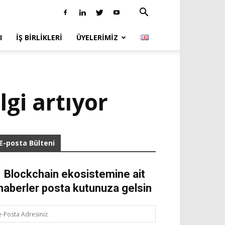
I
İŞ BIRLIKLERI
ÜYELERIMIZ
lgi artıyor
E-posta Bülteni
Blockchain ekosistemine ait
haberler posta kutunuza gelsin