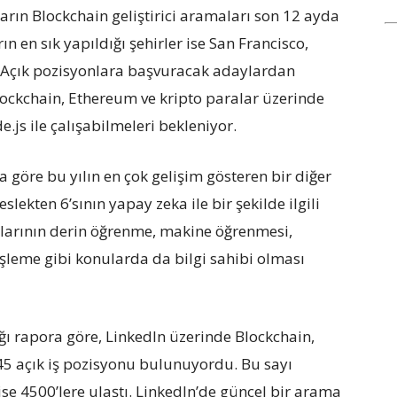
aların Blockchain geliştirici aramaları son 12 ayda
 en sık yapıldığı şehirler ise San Francisco,
. Açık pozisyonlara başvuracak adaylardan
lockchain, Ethereum ve kripto paralar üzerinde
.js ile çalışabilmeleri bekleniyor.
a göre bu yılın en çok gelişim gösteren bir diğer
ekten 6’sının yapay zeka ile bir şekilde ilgili
nlarının derin öğrenme, makine öğrenmesi,
işleme gibi konularda da bilgi sahibi olması
ğı rapora göre, LinkedIn üzerinde Blockchain,
645 açık iş pozisyonu bulunuyordu. Bu sayı
ise 4500’lere ulaştı. LinkedIn’de güncel bir arama