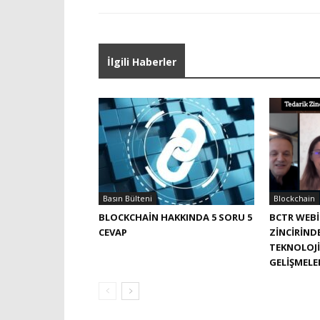
İlgili Haberler
Basın Bülteni
Blockchain
BLOCKCHAIN HAKKINDA 5 SORU 5
BCTR WEBI
CEVAP
ZINCIRIND
TEKNOLOJI
GELIŞMELE