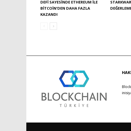
DEFI SAYESINDE ETHEREUM ILE
STARKWARE
BITCOIN’DEN DAHA FAZLA
DEĞERLEME
KAZANDI
HAK
Block
inisi