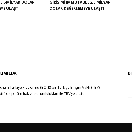
 6 MILYAR DOLAR
GIRIŞIMI IMMUTABLE 2,5 MILYAR
YE ULAŞTI
DOLAR DEĞERLEMEYE ULAŞTI
KIMIZDA
B
chain Türkiye Platformu (BCTR) bir
Türkiye Bilişim Vakfı (TBV)
yatifi olup, tüm hak ve sorumlulukları ile
TBV
’ye aittir.