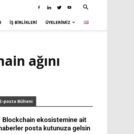
I
İŞ BIRLIKLERI
ÜYELERIMIZ
ain ağını
E-posta Bülteni
Blockchain ekosistemine ait
haberler posta kutunuza gelsin