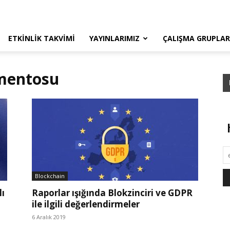
ETKINLIK TAKVIMI
YAYINLARIMIZ
ÇALIŞMA GRUPLAR
amentosu
Blockchain
lı
Raporlar ışığında Blokzinciri ve GDPR
ile ilgili değerlendirmeler
6 Aralık 2019