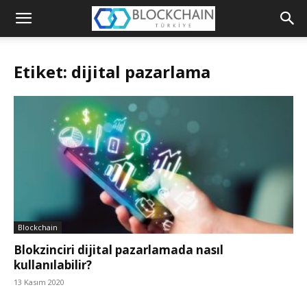
Blockchain
Türkiye
Etiket: dijital pazarlama
Platformu
Blockchain
Blokzinciri dijital pazarlamada nasıl
kullanılabilir?
13 Kasım 2020