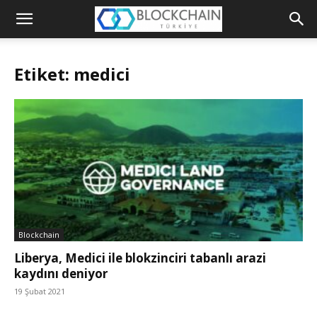
Blockchain
Türkiye
Etiket: medici
Platformu
Blockchain
Liberya, Medici ile blokzinciri tabanlı arazi
kaydını deniyor
19 Şubat 2021